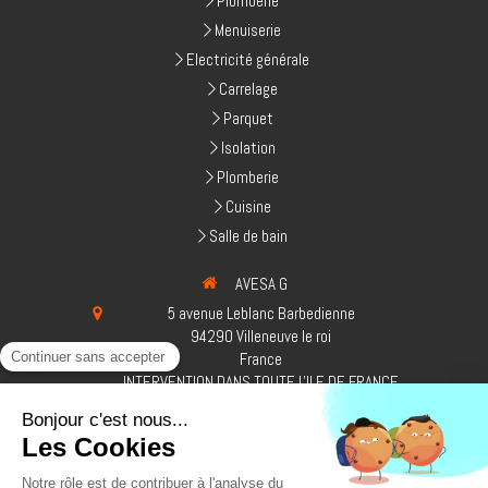
Plomberie
Menuiserie
Electricité générale
Carrelage
Parquet
Isolation
Plomberie
Cuisine
Salle de bain
AVESA G
5 avenue Leblanc Barbedienne
94290
Villeneuve le roi
France
INTERVENTION DANS TOUTE L'ILE DE FRANCE
Afficher le téléphone
Afficher le téléphone