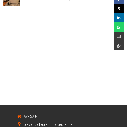
détaillée des prestations
AVESA G
5 avenue Leblanc Barbedienne