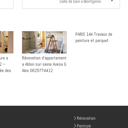
Salle de bain a Montgeron
PARIS 14è Travaux de
peinture et parquet
ure a
Rénovation d'appartement
2 –
a Ablon-sur-seine Avesa G
lée des
Alex 0625774412
Rénovation
Peinture