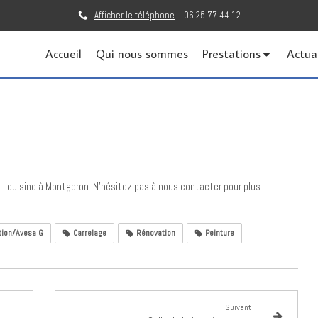
Afficher le téléphone
06 25 77 44 12
Accueil
Qui nous sommes
Prestations
Actua
e , cuisine à Montgeron. N'hésitez pas à nous contacter pour plus
tion/Avesa G
Carrelage
Rénovation
Peinture
Suivant