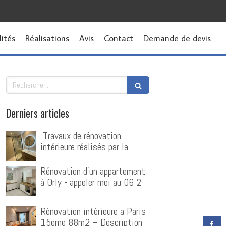
lités
Réalisations
Avis
Contact
Demande de devis
Rechercher
Derniers articles
️ Travaux de rénovation
intérieure réalisés par la
société Avesa G à Montgeron
Rénovation d'un appartement
à Orly - appeler moi au 06 25
77 44 12. Alex
Rénovation intérieure a Paris
15eme 88m2 – Description