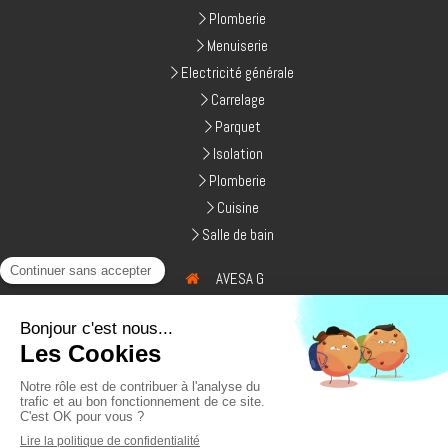
Plomberie
Menuiserie
Electricité générale
Carrelage
Parquet
Isolation
Plomberie
Cuisine
Salle de bain
AVESA G
5 avenue Leblanc Barbedienne
94290
Villeneuve le roi
France
INTERVENTION DANS TOUTE L'ILE DE FRANCE
Afficher le téléphone
Afficher le téléphone