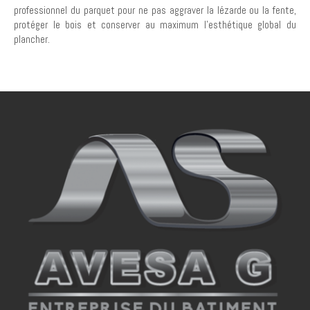
professionnel du parquet pour ne pas aggraver la lézarde ou la fente,
protéger le bois et conserver au maximum l'esthétique global du
plancher.