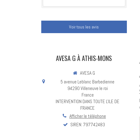
Voir tous les avis
AVESA G À ATHIS-MONS
AVESA G
5 avenue Leblanc Barbedienne
94290
Villeneuve le roi
France
INTERVENTION DANS TOUTE L'ILE DE
FRANCE
Afficher le téléphone
SIREN: 797742483