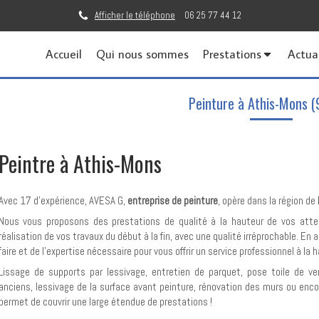
Afficher le téléphone
06 25 77 44 12
Accueil
Qui nous sommes
Prestations
Actua
Peinture à Athis-Mons 
Peintre à Athis-Mons
Avec 17 d'expérience, AVESA G,
entreprise de peinture
, opère dans la région de
Nous vous proposons des prestations de qualité à la hauteur de vos atte
réalisation de vos travaux du début à la fin, avec une qualité irréprochable. En
faire et de l’expertise nécessaire pour vous offrir un service professionnel à la
Lissage de supports par lessivage, entretien de parquet, pose toile de ver
anciens, lessivage de la surface avant peinture, rénovation des murs ou enco
permet de couvrir une large étendue de prestations !