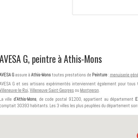
AVESA G, peintre à Athis-Mons
AVESA G
assure à
Athis-Mons
toutes prestations de
Peinture
:
menuiserie géné
AVESA G et ses artisans expérimentés interviennent également pour tous
Villeneuve-le-Roi
,
Villeneuve-Saint-Georges
ou
Montgeron
.
La ville
d'Athis-Mons
, de code postal 91200, appartient au département
E
comptait 30393 habitants. Les 3 villes les plus peuplées du département son