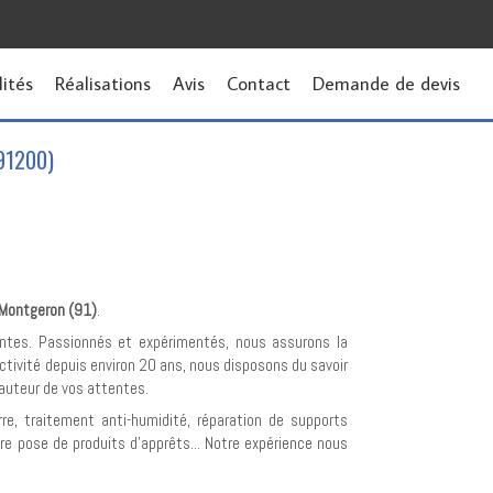
lités
Réalisations
Avis
Contact
Demande de devis
(91200)
Montgeron (91)
.
ntes. Passionnés et expérimentés, nous assurons la
 activité depuis environ 20 ans, nous disposons du savoir
 hauteur de vos attentes.
re, traitement anti-humidité, réparation de supports
re pose de produits d’apprêts... Notre expérience nous