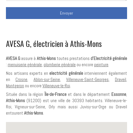
Envoyer
AVESA G, électricien à Athis-Mons
AVESA G
assure à
Athis-Mons
toutes prestations
d'Electricité générale
:
menuiserie générale
,
plomberie générale
ou encore
peinture
.
Nos artisans experts en
electricité générale
interviennent également
en
Crosne
,
Ablon-sur-Seine
,
Villeneuve-Saint-Georges
,
Draveil
,
Montgeron
ou encore
Villeneuve-le-Roi
.
Située dans la région
Île-de-France
et dans le département
Essonne
,
Athis-Mons
(91200) est une ville de 30393 habitants. Villeneuve-le-
Roi, Vigneux-sur-Seine, Orly mais aussi Juvisy-sur-Orge ou Draveil
entourent
Athis-Mons
.