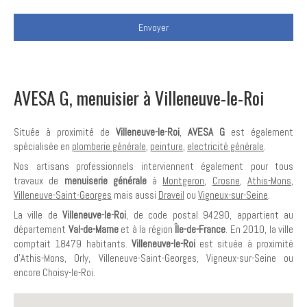
Envoyer
AVESA G, menuisier à Villeneuve-le-Roi
Située à proximité de
Villeneuve-le-Roi
,
AVESA G
est également
spécialisée en
plomberie générale
,
peinture
,
electricité générale
.
Nos artisans professionnels interviennent également pour tous
travaux de
menuiserie générale
à
Montgeron
,
Crosne
,
Athis-Mons
,
Villeneuve-Saint-Georges
mais aussi
Draveil
ou
Vigneux-sur-Seine
.
La ville de
Villeneuve-le-Roi
, de code postal 94290, appartient au
département
Val-de-Marne
et à la région
Île-de-France
. En 2010, la ville
comptait 18479 habitants.
Villeneuve-le-Roi
est située à proximité
d'Athis-Mons, Orly, Villeneuve-Saint-Georges, Vigneux-sur-Seine ou
encore Choisy-le-Roi.