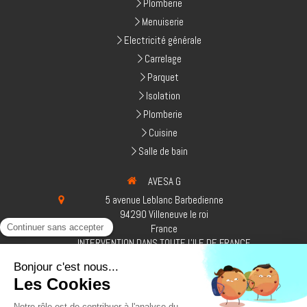
Plomberie
Menuiserie
Electricité générale
Carrelage
Parquet
Isolation
Plomberie
Cuisine
Salle de bain
AVESA G
5 avenue Leblanc Barbedienne
94290
Villeneuve le roi
France
INTERVENTION DANS TOUTE L'ILE DE FRANCE
Afficher le téléphone
Afficher le téléphone