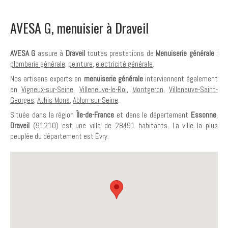
AVESA G, menuisier à Draveil
AVESA G
assure à
Draveil
toutes prestations de
Menuiserie générale
:
plomberie générale
,
peinture
,
electricité générale
.
Nos artisans experts en
menuiserie générale
interviennent également
en
Vigneux-sur-Seine
,
Villeneuve-le-Roi
,
Montgeron
,
Villeneuve-Saint-
Georges
,
Athis-Mons
,
Ablon-sur-Seine
.
Située dans la région
Île-de-France
et dans le département
Essonne
,
Draveil
(91210) est une ville de 28491 habitants. La ville la plus
peuplée du département est Évry.