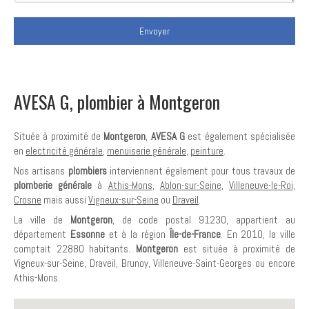
Envoyer
AVESA G, plombier à Montgeron
Située à proximité de
Montgeron
,
AVESA G
est également spécialisée
en
electricité générale
,
menuiserie générale
,
peinture
.
Nos artisans
plombiers
interviennent également pour tous travaux de
plomberie générale
à
Athis-Mons
,
Ablon-sur-Seine
,
Villeneuve-le-Roi
,
Crosne
mais aussi
Vigneux-sur-Seine
ou
Draveil
.
La ville de
Montgeron
, de code postal 91230, appartient au
département
Essonne
et à la région
Île-de-France
. En 2010, la ville
comptait 22880 habitants.
Montgeron
est située à proximité de
Vigneux-sur-Seine, Draveil, Brunoy, Villeneuve-Saint-Georges ou encore
Athis-Mons.