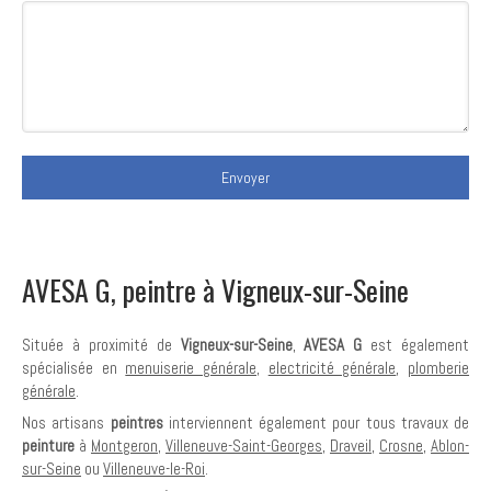
Envoyer
AVESA G, peintre à Vigneux-sur-Seine
Située à proximité de
Vigneux-sur-Seine
,
AVESA G
est également
spécialisée en
menuiserie générale
,
electricité générale
,
plomberie
générale
.
Nos artisans
peintres
interviennent également pour tous travaux de
peinture
à
Montgeron
,
Villeneuve-Saint-Georges
,
Draveil
,
Crosne
,
Ablon-
sur-Seine
ou
Villeneuve-le-Roi
.