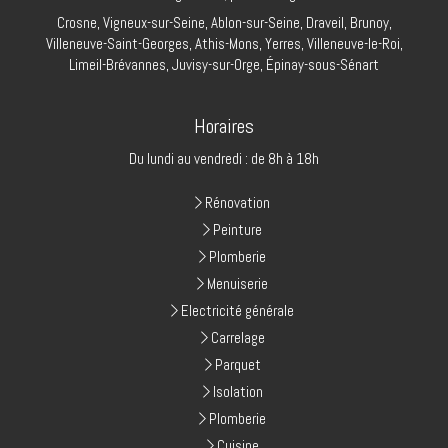
Crosne, Vigneux-sur-Seine, Ablon-sur-Seine, Draveil, Brunoy,
Villeneuve-Saint-Georges, Athis-Mons, Yerres, Villeneuve-le-Roi,
Limeil-Brévannes, Juvisy-sur-Orge, Épinay-sous-Sénart
Horaires
Du lundi au vendredi : de 8h à 18h
Rénovation
Peinture
Plomberie
Menuiserie
Electricité générale
Carrelage
Parquet
Isolation
Plomberie
Cuisine